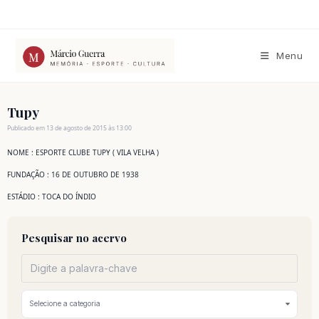
Ir
para
o
conteúdo
Menu
Tupy
Publicado em 13 de agosto de 2015 às 13:00
NOME : ESPORTE CLUBE TUPY ( VILA VELHA )
FUNDAÇÃO : 16 DE OUTUBRO DE 1938
ESTÁDIO : TOCA DO ÍNDIO
Pesquisar no acervo