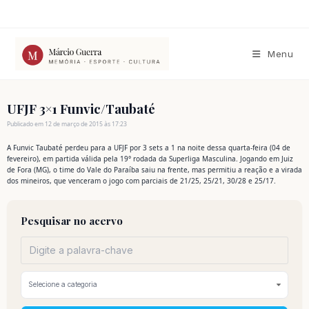
Ir
para
o
conteúdo
Menu
UFJF 3×1 Funvic/Taubaté
Publicado em 12 de março de 2015 às 17:23
A Funvic Taubaté perdeu para a UFJF por 3 sets a 1 na noite dessa quarta-feira (04 de
fevereiro), em partida válida pela 19° rodada da Superliga Masculina. Jogando em Juiz
de Fora (MG), o time do Vale do Paraíba saiu na frente, mas permitiu a reação e a virada
dos mineiros, que venceram o jogo com parciais de 21/25, 25/21, 30/28 e 25/17.
Pesquisar no acervo