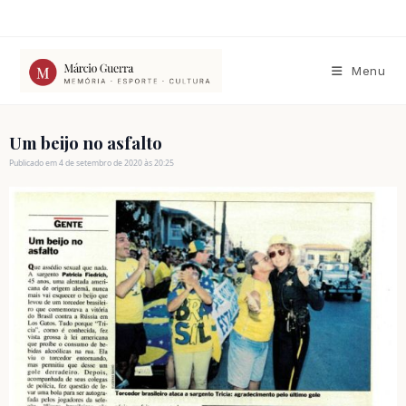
Ir
para
o
conteúdo
Menu
Um beijo no asfalto
Publicado em 4 de setembro de 2020 às 20:25