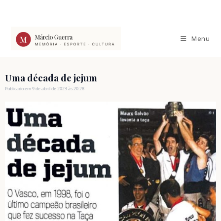
Ir
para
o
conteúdo
Menu
Uma década de jejum
Publicado em 9 de abril de 2023 às 20:28