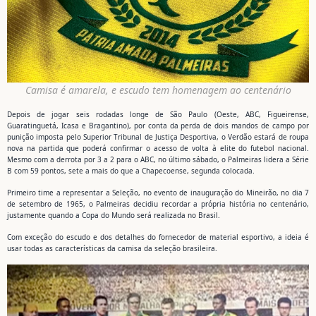
Camisa é amarela, e escudo tem homenagem ao centenário
Depois de jogar seis rodadas longe de São Paulo (Oeste, ABC, Figueirense,
Guaratinguetá, Icasa e Bragantino), por conta da perda de dois mandos de campo por
punição imposta pelo Superior Tribunal de Justiça Desportiva, o Verdão estará de roupa
nova na partida que poderá confirmar o acesso de volta à elite do futebol nacional.
Mesmo com a derrota por 3 a 2 para o ABC, no último sábado, o Palmeiras lidera a Série
B com 59 pontos, sete a mais do que a Chapecoense, segunda colocada.
Primeiro time a representar a Seleção, no evento de inauguração do Mineirão, no dia 7
de setembro de 1965, o Palmeiras decidiu recordar a própria história no centenário,
justamente quando a Copa do Mundo será realizada no Brasil.
Com exceção do escudo e dos detalhes do fornecedor de material esportivo, a ideia é
usar todas as características da camisa da seleção brasileira.