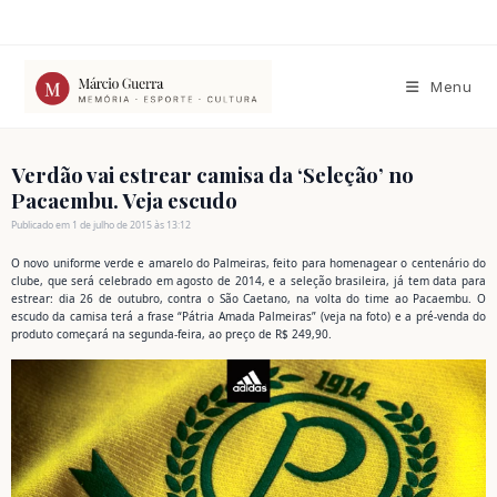
Ir
para
o
conteúdo
Menu
Verdão vai estrear camisa da ‘Seleção’ no
Pacaembu. Veja escudo
Publicado em 1 de julho de 2015 às 13:12
O novo uniforme verde e amarelo do Palmeiras, feito para homenagear o centenário do
clube, que será celebrado em agosto de 2014, e a seleção brasileira, já tem data para
estrear: dia 26 de outubro, contra o São Caetano, na volta do time ao Pacaembu. O
escudo da camisa terá a frase “Pátria Amada Palmeiras” (veja na foto) e a pré-venda do
produto começará na segunda-feira, ao preço de R$ 249,90.