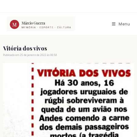
Ir
para
o
conteúdo
Menu
Vitória dos vivos
Publicado em 25 de janeiro de 2022 às 06:58