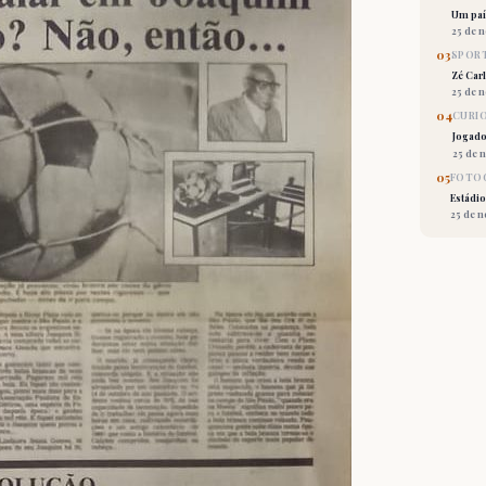
Um país
25 de 
03
SPORT
Zé Car
25 de 
04
CURI
Jogado
25 de 
05
FOTOG
Estádio
25 de 