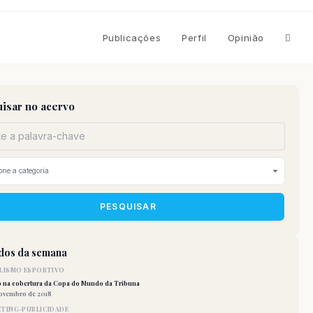
Altern
Publicações
Perfil
Opinião
pesqu
isar no acervo
do
site
PESQUISAR
idos da semana
LISMO ESPORTIVO
o na cobertura da Copa do Mundo da Tribuna
novembro de 2018
TING-PUBLICIDADE