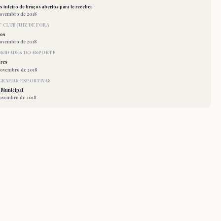
 inteiro de braços abertos para te receber
novembro de 2018
 CLUB JUIZ DE FORA
los
novembro de 2018
OSIDADES DO ESPORTE
res
novembro de 2018
RAFIAS ESPORTIVAS
 Municipal
novembro de 2018