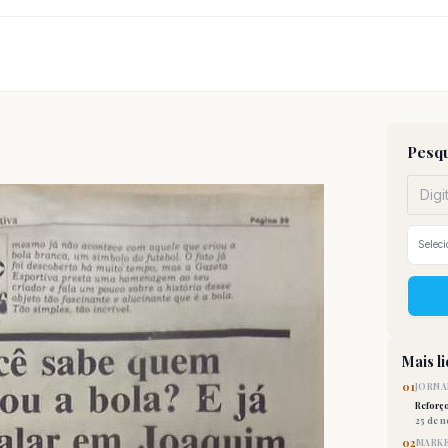
Pesqu
Mais l
01
JORNA
Reforç
25 de 
02
MARKE