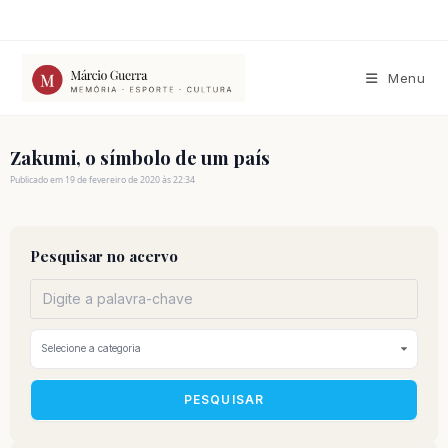
Ir
para
o
conteúdo
Menu
Zakumi, o símbolo de um país
Publicado em 19 de fevereiro de 2020 às 22:34
Pesquisar no acervo
PESQUISAR