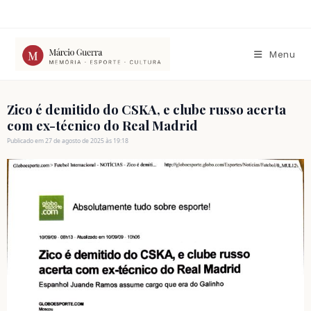
Ir
para
o
conteúdo
Menu
Zico é demitido do CSKA, e clube russo acerta
com ex-técnico do Real Madrid
Publicado em 27 de agosto de 2025 às 19:18