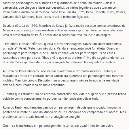
casos de personagens ou histórias em quadrinhos de futebol no mundo – disse o
cartunista, que chegou a fazer até desenhos de vários jogadores que atuaram com
Ronaldinho Gaúcho no Barcelona, como Xavi, Iniesta, Eto’o, Deco, Belletti, Puyol, Valdes,
Larsson, Rafa Marques, Maxi Lopez e até o treinador Rijkaard.
Desde a década de 1970, Maurício de Souza já fazia muito sucesso com as aventuras de
Mônica e seus amigos, mas resolveu entrar na área esportiva. Para começar, ele criou
uma representação de Pelé, apesar das dúvidas que teve no início do projeto.
– Ele olhou e disse: “Não sei, queria outros personagens, talvez um super futebolista,
um atleta”. Falei: “Pelé, isso não dura. Vai durar enquanto você for atleta. Quero um
personagem para sempre e, se eu fizer criança, vai ser para sempre. Pega esses
rascunhos e leva para seus filhos e vê o que eles preferem”. No dia seguinte ele voltou
dizendo: “Você ganhou Maurício, a criançada lá preferiu o bonequinho” – lembrou.
A turma do Pelezinho virou revista em quadrinhos e fez muito sucesso. Tanto que
Maradona entrou em contato com o cartunista querendo um personagem nos mesmos
moldes. Maurício criou o Dieguito, mas o personagem não se tornou uma realidade
devido à conturbada vida do ídolo argentino.
– Temos que estudar tudo no entorno, características, vida e sugerir que a pessoa tenha
cuidado com o comportamento porque, se não, pode prejudicar tudo.
Ronaldo Fenômeno também ganhou um personagem depois que o jogador inovou no
penteado durante a Copa do Mundo de 2002 e chegou a ser comparado a “Cascão”. Mas
problemas contratuais impediram a criação de seu gibi.
Quem se transformou em personagem de histórias em quadrinhos foi um outro