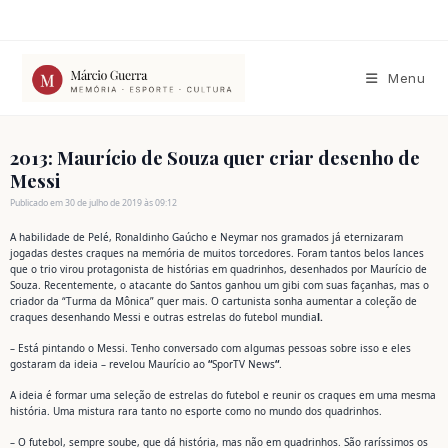
Ir
para
o
conteúdo
Menu
2013: Maurício de Souza quer criar desenho de
Messi
Publicado em 30 de julho de 2019 às 09:12
A habilidade de Pelé, Ronaldinho Gaúcho e Neymar nos gramados já eternizaram
jogadas destes craques na memória de muitos torcedores. Foram tantos belos lances
que o trio virou protagonista de histórias em quadrinhos, desenhados por Maurício de
Souza. Recentemente, o atacante do Santos ganhou um gibi com suas façanhas, mas o
criador da “Turma da Mônica” quer mais. O cartunista sonha aumentar a coleção de
craques desenhando Messi e outras estrelas do futebol mundia
l.
– Está pintando o Messi. Tenho conversado com algumas pessoas sobre isso e eles
gostaram da ideia – revelou Maurício ao
“
SporTV News
“
.
A ideia é formar uma seleção de estrelas do futebol e reunir os craques em uma mesma
história. Uma mistura rara tanto no esporte como no mundo dos quadrinhos.
– O futebol, sempre soube, que dá história, mas não em quadrinhos. São raríssimos os