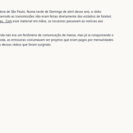
dora de São Paulo. Numa tarde de Domingo de abril desse ano, a rádio
e periodo as transmissões não eram feitas diretamente dos estádios de futebol.
das. Com
esse material em mãos, os locutores passavam as notícias aos
 Ainda näo era um fenômeno de comunicação de massa, mas já ia conquistando o
roibida, as emissoras costumavam ser projetos que eram pagos por mensalidades
 dessas rádios que foram surgindo: