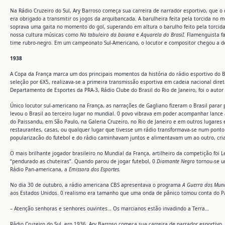
Na Rádio Cruzeiro do Sul, Ary Barroso começa sua carreira de narrador esportivo, que 
era obrigado a transmitir os jogos da arquibancada. A barulheira feita pela torcida no 
soprava uma gaita no momento do gol, superando em altura o barulho feito pela torcida.
nossa cultura músicas como
No tabuleiro da baiana
e
Aquarela do BrasiI.
Flamenguista f
time rubro-negro. Em um campeonato Sul-Americano, o locutor e compositor chegou a d
1938
A Copa da França marca um dos principais momentos da história do rádio esportivo do Bra
seleção por 6X5, realizava-se a primeira transmissão esportiva em cadeia nacional dire
Departamento de Esportes da PRA-3, Rádio Clube do Brasil do Rio de Janeiro, foi o autor
Único locutor sul-americano na França, as narrações de Gagliano fizeram o Brasil par
levou o Brasil ao terceiro lugar no mundial. 0 povo vibrava em poder acompanhar lance 
do Paissandu, em São Paulo, na Galeria Cruzeiro, no Rio de Janeiro e em outros lugares
restaurantes, casas, ou qualquer lugar que tivesse um rádio transformava-se num pont
popularizacão do futebol e do rádio caminhavam juntos e alimentavam um ao outro, crian
O mais brilhante jogador brasileiro no Mundial da França, artilheiro da competição foi L
“pendurado as chuteiras”. Quando parou de jogar futebol, 0
Diamante Negro
tornou-se u
Rádio Pan-americana, a
Emissora dos Esportes.
No dia 30 de outubro, a rádio americana CBS apresentava o programa
A Guerra dos Mun
aos Estados Unidos. 0 realismo era tamanho que uma onda de pânico tomou conta do Pa
– Atenção senhoras e senhores ouvintes… Os marcianos estão invadindo a Terra…
Rádio Cruzeiro do Sul, ern 1936, Ary Barroso começa sua carreira de narrador esportivo