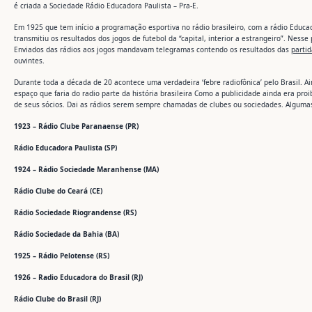
é criada a Sociedade Rádio Educadora Paulista – Pra-E.
Em 1925 que tem início a programação esportiva no rádio brasileiro, com a rádio Educa
transmitiu os resultados dos jogos de futebol da “capital, interior a estrangeiro”. Ness
Enviados das rádios aos jogos mandavam telegramas contendo os resultados das
parti
ouvintes.
Durante toda a década de 20 acontece uma verdadeira ‘febre radiofônica’ pelo Brasil.
espaço que faria do radio parte da história brasileira Como a publicidade ainda era p
de seus sócios. Dai as rádios serem sempre chamadas de clubes ou sociedades. Algumas
1923 – Rádio Clube Paranaense (PR)
Rádio Educadora Paulista (SP)
1924 – Rádio Sociedade Maranhense (MA)
Rádio Clube do Ceará (CE)
Rádio Sociedade Riograndense (RS)
Rádio Sociedade da Bahia (BA)
1925 – Rádio Pelotense (RS)
1926 – Radio Educadora do Brasil (RJ)
Rádio Clube do Brasil (RJ)