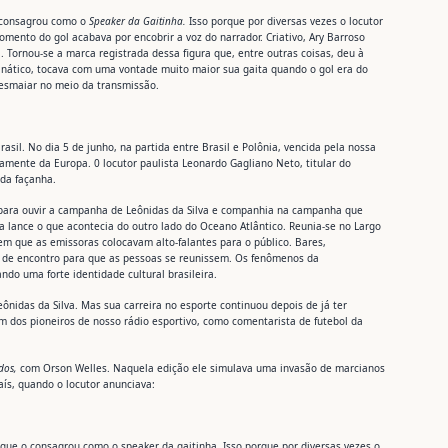
o consagrou como o
Speaker da Gaitinha.
Isso porque por diversas vezes o locutor
momento do gol acabava por encobrir a voz do narrador. Criativo, Ary Barroso
 Tornou-se a marca registrada dessa figura que, entre outras coisas, deu à
anático, tocava com uma vontade muito maior sua gaita quando o gol era do
esmaiar no meio da transmissão.
sil. No dia 5 de junho, na partida entre Brasil e Polônia, vencida pela nossa
tamente da Europa. 0 locutor paulista Leonardo Gagliano Neto, titular do
 da façanha.
ar para ouvir a campanha de Leônidas da Silva e companhia na campanha que
a lance o que acontecia do outro lado do Oceano Atlântico. Reunia-se no Largo
 em que as emissoras colocavam alto-falantes para o público. Bares,
o de encontro para que as pessoas se reunissem. Os fenômenos da
do uma forte identidade cultural brasileira.
eônidas da Silva. Mas sua carreira no esporte continuou depois de já ter
m dos pioneiros de nosso rádio esportivo, como comentarista de futebol da
dos,
com Orson Welles. Naquela edição ele simulava uma invasão de marcianos
ís, quando o locutor anunciava:
, que o consagrou como o speaker da gaitinha. Isso porque por diversas vezes o