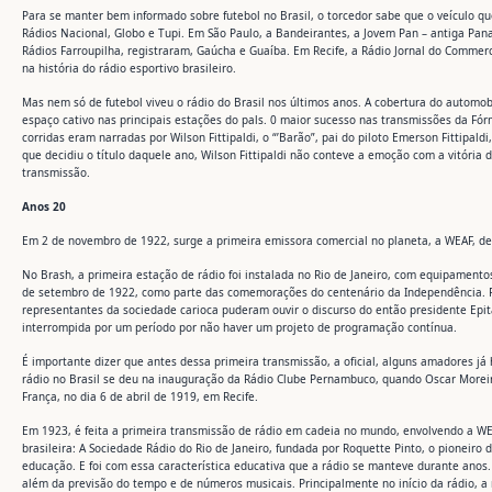
Para se manter bem informado sobre futebol no Brasil, o torcedor sabe que o veículo qu
Rádios Nacional, Globo e Tupi. Em São Paulo, a Bandeirantes, a Jovem Pan – antiga Pana
Rádios Farroupilha, registraram, Gaúcha e Guaíba. Em Recife, a Rádio Jornal do Commer
na história do rádio esportivo brasileiro.
Mas nem só de futebol viveu o rádio do Brasil nos últimos anos. A cobertura do automobi
espaço cativo nas principais estações do pals. 0 maior sucesso nas transmissões da Fór
corridas eram narradas por Wilson Fittipaldi, o “’Barão”, pai do piloto Emerson Fittipa
que decidiu o título daquele ano, Wilson Fittipaldi não conteve a emoção com a vitória 
transmissão.
Anos 20
Em 2 de novembro de 1922, surge a primeira emissora comercial no planeta, a WEAF, de
No Brash, a primeira estação de rádio foi instalada no Rio de Janeiro, com equipament
de setembro de 1922, como parte das comemorações do centenário da Independência. F
representantes da sociedade carioca puderam ouvir o discurso do então presidente Epi
interrompida por um período por não haver um projeto de programação contínua.
É importante dizer que antes dessa primeira transmissão, a oficial, alguns amadores já
rádio no Brasil se deu na inauguração da Rádio Clube Pernambuco, quando Oscar Morei
França, no dia 6 de abril de 1919, em Recife.
Em 1923, é feita a primeira transmissão de rádio em cadeia no mundo, envolvendo a W
brasileira: A Sociedade Rádio do Rio de Janeiro, fundada por Roquette Pinto, o pioneiro d
educação. E foi com essa característica educativa que a rádio se manteve durante ano
além da previsão do tempo e de números musicais. Principalmente no início da rádio, 