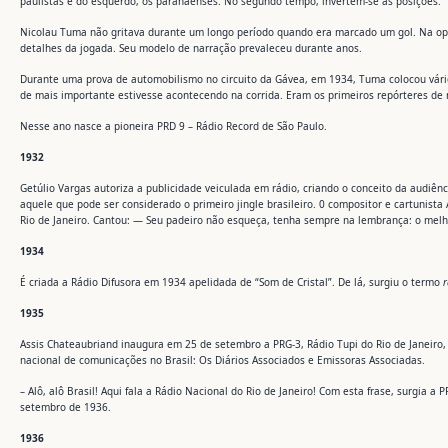
paulistas e do esquerdo, os paranaenses. No segundo tempo, invertem-se as posições.
Nicolau Tuma não gritava durante um longo período quando era marcado um gol. Na opini
detalhes da jogada. Seu modelo de narração prevaleceu durante anos.
Durante uma prova de automobilismo no circuito da Gávea, em 1934, Tuma colocou vários
de mais importante estivesse acontecendo na corrida. Eram os primeiros repórteres de 
Nesse ano nasce a pioneira PRD 9 – Rádio Record de São Paulo.
1932
Getúlio Vargas autoriza a publicidade veiculada em rádio, criando o conceito da audiên
aquele que pode ser considerado o primeiro jingle brasileiro. 0 compositor e cartunis
Rio de Janeiro. Cantou: — Seu padeiro não esqueça, tenha sempre na lembrança: o melh
1934
É criada a Rádio Difusora em 1934 apelidada de “Som de Cristal”. De lá, surgiu o termo
r
1935
Assis Chateaubriand inaugura em 25 de setembro a PRG-3, Rádio Tupi do Rio de Janeiro,
nacional de comunicações no Brasil: Os Diários Associados e Emissoras Associadas.
– Alô, alô Brasil! Aqui fala a Rádio Nacional do Rio de Janeiro! Com esta frase, surgia a 
setembro de 1936.
1936