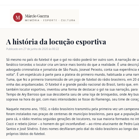
Ir
para
o
conteúdo
A história da locução esportiva
Publicado em 27 de junho de 2020 às 00:22
Só mesmo no país do futebol é que o gol no rádio poderá ter outro som. A narração de u
fanático torcedor, o locutor cria um lance mais bonito do que a realidade. É uma descri
advogado criminalista e jornalista de São Paulo, Joseval Peixoto, conta sua experiênci
volta”. É um espetáculo à parte para a plateia do primeiro mundo, habituada a uma n
Tuma, que fez a primeira transmissão de um jogo de futebol do rádio brasileiro, em 20
vinha das arquibancadas. O futebol é a grande paixão nacional do Brasil, tanto que, em
também locutor esportivo, inventou uma forma de destacar o gol na sua narração, para n
Tempo de Ary Barroso que sua descoberta saiu de uma loja de brinquedos, onde Ary busc
soprava na hora do gol, com mais intensidades se fosse do Flamengo, seu time de coraç
Naquele mesmo ano, 1932, o rádio brasileiro transmitiu pela primeira vez um campeonat
foram instalados nas praças de centenas de município brasileiros, para que a populaçã
para cá, o rádio revelou seguidas gerações de locutores, na sua maioria formados no inte
Cozzi e rebelo Júnior – o homem do gol inconfundível – ao ritmo alucinante de Pedro Luiz
Santos e José Silvério. Estes nomes desfilaram pelo dial do rádio brasileiro ao longo d
próprios ídolos do futebol.