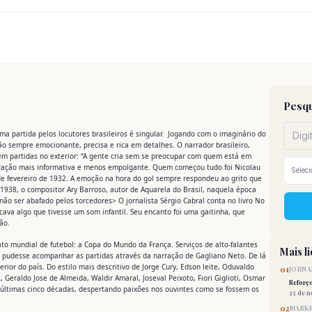
Pesqu
ma partida pelos locutores brasileiros é singular. Jogando com o imaginário do
ção sempre emocionante, precisa e rica em detalhes. O narrador brasileiro,
a em partidas no exterior: “A gente cria sem se preocupar com quem está em
arração mais informativa e menos empolgante. Quem começou tudo foi Nicolau
 de fevereiro de 1932. A emoção na hora do gol sempre respondeu ao grito que
 1938, o compositor Ary Barroso, autor de Aquarela do Brasil, naquela época
ão ser abafado pelos torcedores> O jornalista Sérgio Cabral conta no livro No
ava algo que tivesse um som infantil. Seu encanto foi uma gaitinha, que
ão.
o mundial de futebol: a Copa do Mundo da França. Serviços de alto-falantes
Mais l
o pudesse acompanhar as partidas através da narração de Gagliano Neto. De lá
rior do país. Do estilo mais descritivo de Jorge Cury, Edson leite, Oduvaldo
01
JORNA
, Geraldo Jose de Almeida, Waldir Amaral, Joseval Peixoto, Fiori Giglioti, Osmar
Reforç
as últimas cinco décadas, despertando paixões nos ouvintes como se fossem os
25 de 
02
MARKE