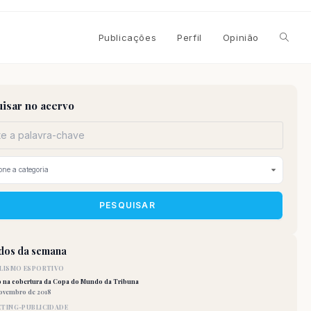
Alterna
Publicações
Perfil
Opinião
pesqui
isar no acervo
do
site
PESQUISAR
idos da semana
LISMO ESPORTIVO
o na cobertura da Copa do Mundo da Tribuna
novembro de 2018
TING-PUBLICIDADE