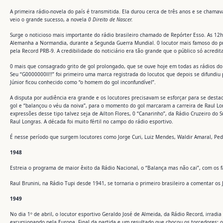
A primeira rádio-novela do país é transmitida. Ela durou cerca de três anos e se chama
veio o grande sucesso, a novela
0 Direito de Nascer.
Surge o noticioso mais importante do rádio brasileiro chamado de Repórter Esso. As 1
Alemanha a Normandia, durante a Segunda Guerra Mundial. 0 locutor mais famoso do pr
pela Record PRB-9. A credibilidade do noticiário era tão grande que o público só acredit
0 mais que consagrado grito de gol prolongado, que se ouve hoje em todas as rádios do 
Seu “G0000000ll!!” foi primeiro uma marca registrada do locutor, que depois se difundiu
Júnior ficou conhecido como “o homem do gol inconfundível”.
A disputa por audiência era grande e os locutores precisavam se esforçar para se desta
gol e “balançou o véu da noiva”, para o momento do gol marcaram a carreira de Raul Lo
expressões desse tipo talvez seja de Ailton Flores, 0 “Canarinho”, da Rádio Cruzeiro do 
Raul Longras. A década foi muito fértil no campo do rádio esportivo.
É nesse período que surgem locutores como Jorge Curi, Luiz Mendes, Waldir Amaral, Pedro
1948
Estreia o programa de maior êxito da Rádio Nacional, o “Balança mas não cai”, com os f
Raul Brunini, na Rádio Tupi desde 1941, se tornaria o primeiro brasileiro a comentar os 
1949
No dia 1º de abril, o locutor esportivo Geraldo José de Almeida, da Rádio Record, irradi
excursionando pela Europa. Final da partida e um resultado que chocou os torcedores: o