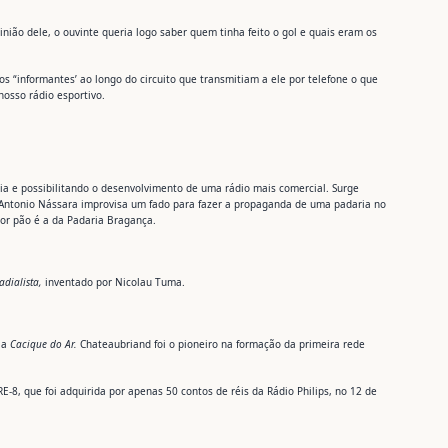
ão dele, o ouvinte queria logo saber quem tinha feito o gol e quais eram os
 “informantes’ ao longo do circuito que transmitiam a ele por telefone o que
nosso rádio esportivo.
cia e possibilitando o desenvolvimento de uma rádio mais comercial. Surge
ta Antonio Nássara improvisa um fado para fazer a propaganda de uma padaria no
or pão é a da Padaria Bragança.
adialista,
inventado por Nicolau Tuma.
 a
Cacique do Ar.
Chateaubriand foi o pioneiro na formação da primeira rede
PRE-8, que foi adquirida por apenas 50 contos de réis da Rádio Philips, no 12 de