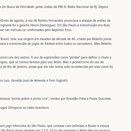
va
Em Busca da Felicidade,
pelas ondas da PRE-8, Rádio Nacional do RJ. Depois
2h45min de agosto, a voz de Romeu Fernandez anunciava o ataque de aviões da
ograma foi o gaúcho Heron Domingues. Em São Paulo a transmissão era feita
ava nas notícias se confirmadas pelo Repórter Esso.
Brasil, teve sua origern em meados da década de 40, criado por Rebello Júnior.
 para a transmissão de jogos de futebol entre todos os narradores. Mas Rebello
carem uns dos outros. 0 uso de expressões como “pimba” para definir o chute a
ngras, que se tornou famoso pelo uso delas. Mas o pioneirisrno do uso de
Sul do Rio de Janeiro, ainda que ele não tenha sido reconhecido por elas como foi
 Luiz, Geraldo José de Almeida e Fiori Gigliotti.
amosos “primo pobre e primo rico”, vividos por Brandão Filho e Paulo Gracindo.
Jogos Olímpicos no rádio brasileiro.
a urn jogo inteirinho do São Paulo, que contava com Leônidas e Bauer e estava
 São Paulo havia perdido por 7 X 0. Só no dia seguinte a Rádio Record anuncia