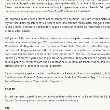
locutor era obrigado a transmitir os jogos da arquibancada. A barulheira feita pela torc
Barroso soprava uma gaita no momento do gol, superando em altura o barulho feito pela 
deu à nossa cultura músicas como “Canta Brasil” e “Aquarela Brasileira”.
Os locutores dessa época eram também torcedores em campo. Eles raras vezes disfarçav
Ary Barroso, flamenguista fanático, tocava com uma vontade muito maior sua gaita qua
Nicolau Tuma, o locutor e compositor chegou a desmaiar no meio da transmissão e o na
provoca uma “guerra”.
A Copa de 1938, realizada na França, marcou um dos principais momentos da história do r
vencida pela nossa seleção por 6X5, realizava-se a primeira transmissão esportiva em c
Neto, titular do Departamento de Esportes da PRA-3, Rádio Clube do Brasil do Rio de Jane
narrações de Gagliano fizeram o Brasil parar para ouvir a campanha de Leônidas da Silva
poder acompanhar lance a lance o que acontecia do outro lado do Oceano Atlântico. Reu
Janeiro e em outros lugares que as emissoras colocavam auto-falantes para o público. B
se num ponto de encontro para que as pessoas se reunissem. Os fenômenos da populari
criando uma forte identidade cultural brasileira.
0 mais brilhante jogador brasileiro no Mundial da Franca, artilheiro da competição, foi 
“pendurado as chuteiras”. Quando parou de jogar futebol, o “Diamante Negro” tornou-se
Rádio Panamericana, a “Emissora dos Esportes”.
Anos
40
Estreia o primeiro jornal falado do radio brasileiro, o Grande Jornal Falado Tupi, de 
Antonio Cordeiro, que se tornou bastante conhecido na época.
1941