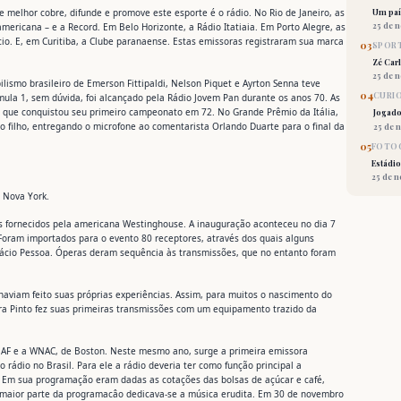
e melhor cobre, difunde e promove este esporte é o rádio. No Rio de Janeiro, as
Um país
mericana – e a Record. Em Belo Horizonte, a Rádio Itatiaia. Em Porto Alegre, as
25 de 
cio. E, em Curitiba, a Clube paranaense. Estas emissoras registraram sua marca
03
SPORT
Zé Car
25 de 
lismo brasileiro de Emerson Fittipaldi, Nelson Piquet e Ayrton Senna teve
04
CURI
mula 1, sem dúvida, foi alcançado pela Rádio Jovem Pan durante os anos 70. As
ldi, que conquistou seu primeiro campeonato em 72. No Grande Prêmio da Itália,
Jogado
do filho, entregando o microfone ao comentarista Orlando Duarte para o final da
25 de 
05
FOTOG
Estádio
25 de 
 Nova York.
os fornecidos pela americana Westinghouse. A inauguração aconteceu no dia 7
oram importados para o evento 80 receptores, através dos quais alguns
tácio Pessoa. Óperas deram sequência às transmissões, que no entanto foram
 haviam feito suas próprias experiências. Assim, para muitos o nascimento do
ra Pinto fez suas primeiras transmissões com um equipamento trazido da
EAF e a WNAC, de Boston. Neste mesmo ano, surge a primeira emissora
o rádio no Brasil. Para ele a rádio deveria ter como função principal a
s. Em sua programação eram dadas as cotações das bolsas de açúcar e café,
a maior parte da programacâo dedicava-se a música erudita. Em 30 de novembro