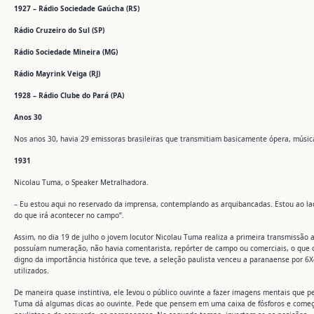
1927 – Rádio Sociedade Gaúcha (RS)
Rádio Cruzeiro do Sul (SP)
Rádio Sociedade Mineira (MG)
Rádio Mayrink Veiga (RJ)
1928 – Rádio Clube do Pará (PA)
Anos 30
Nos anos 30, havia 29 emissoras brasileiras que transmitiam basicamente ópera, música 
1931
Nicolau Tuma, o Speaker Metralhadora.
– Eu estou aqui no reservado da imprensa, contemplando as arquibancadas. Estou ao lad
do que irá acontecer no campo”.
Assim, no dia 19 de julho o jovem locutor Nicolau Tuma realiza a primeira transmissão 
possuíam numeração, não havia comentarista, repórter de campo ou comerciais, o que o
digno da importância histórica que teve, a seleção paulista venceu a paranaense por 6
utilizados.
De maneira quase instintiva, ele Ievou o público ouvinte a fazer imagens mentais que 
Tuma dá algumas dicas ao ouvinte. Pede que pensem em uma caixa de fósforos e começa 