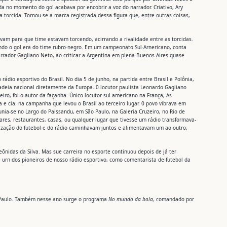
ida no momento do go! acabava por encobrir a voz do narrador. Criativo, Ary
torcida. Tornou-se a marca registrada dessa figura que, entre outras coisas,
am para que time estavam torcendo, acirrando a rivalidade entre as torcidas.
ndo o gol era do time rubro-negro. Em um campeonato Sul-Arnericano, conta
rrador Gagliano Neto, ao criticar a Argentina em plena Buenos Aires quase
ádio esportivo do Brasil. No dia 5 de junho, na partida entre Brasil e Polônia,
adeia nacional diretamente da Europa. 0 locutor paulista Leonardo Gagliano
iro, foi o autor da façanha. Único locutor sul-americano na França, As
 e cia. na campanha que levou o Brasil ao terceiro lugar. 0 povo vibrava em
nia-se no Largo do Paissandu, em São Paulo, na Galeria Cruzeiro, no Rio de
ares, restaurantes, casas, ou qualquer lugar que tivesse um rádio transformava-
zação do futebol e do rádio caminhavam juntos e alimentavam um ao outro,
Leônidas da Silva. Mas sue carreira no esporte continuou depois de já ter
 urn dos pioneiros de nosso rádio esportivo, como comentarista de futebol da
São Paulo. Também nesse ano surge o programa
No mundo da bola,
comandado por