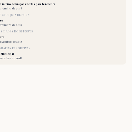
 inteiro de braços abertos para te receber
novembro de 2018
 CLUB JUIZ DE FORA
los
novembro de 2018
OSIDADES DO ESPORTE
res
novembro de 2018
RAFIAS ESPORTIVAS
 Municipal
novembro de 2018