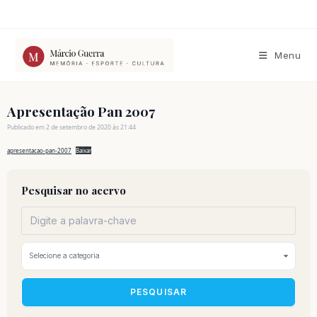
Ir
para
o
conteúdo
Menu
Apresentação Pan 2007
Publicado em 2 de setembro de 2020 às 21:44
apresentacao-pan-2007
Baixar
Pesquisar no acervo
PESQUISAR