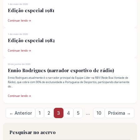
1 de maio de 2020
Edição especial 1981
Continuar lendo →
1 de maio de 2020
Edição especial 1982
Continuar lendo →
23 de junho de 2020
Ennio Rodrigues (narrador esportivo de rádio)
Ennio Rodrigues atualmente é o narrador principal da Equipe Líder na RBV (Rede Boa Vontade de
Rádio), que cobre com 90% de exclusividade a Portuguesa de Desportos, participando diariamente
do...
Continuar lendo →
Paginação
← Anterior
1
2
3
4
5
…
10
Próxima →
de
posts
Pesquisar no acervo