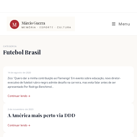
Ir
para
o
conteúdo
Menu
CATEGORIA
Futebol Brasil
14 de agosto de 2020
Zico: ‘Quero dar a minha contribuição ao Flamengo’ Em evento sobre educação, novo diretor-
executivo de futebol rubro-negro admite desafio na carreira, mas evita falar antes de ser
apresentado Por Rodrigo Benchimol...
Continuar lendo →
2 de novembro de 2023
A América mais perto via DDD
Continuar lendo →