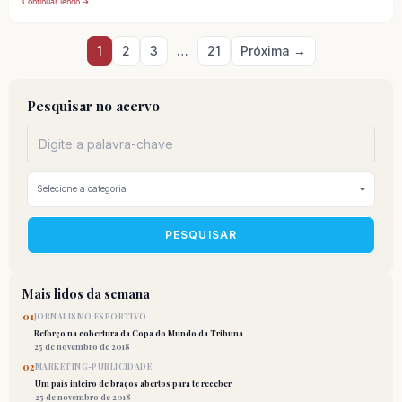
Continuar lendo →
Paginação
1
2
3
…
21
Próxima →
de
posts
Pesquisar no acervo
PESQUISAR
Mais lidos da semana
01
JORNALISMO ESPORTIVO
Reforço na cobertura da Copa do Mundo da Tribuna
25 de novembro de 2018
02
MARKETING-PUBLICIDADE
Um país inteiro de braços abertos para te receber
25 de novembro de 2018