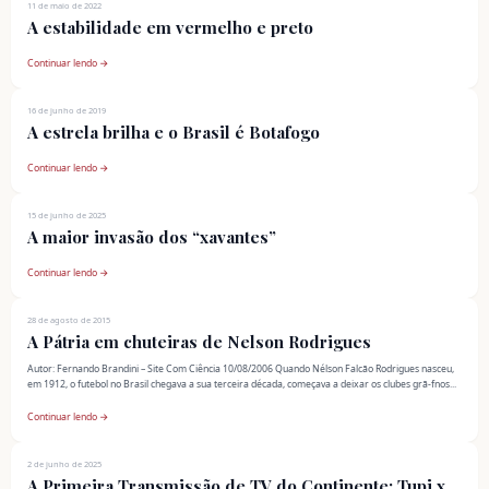
11 de maio de 2022
A estabilidade em vermelho e preto
Continuar lendo →
16 de junho de 2019
A estrela brilha e o Brasil é Botafogo
Continuar lendo →
15 de junho de 2025
A maior invasão dos “xavantes”
Continuar lendo →
28 de agosto de 2015
A Pátria em chuteiras de Nelson Rodrigues
Autor: Fernando Brandini – Site Com Ciência 10/08/2006 Quando Nélson Falcão Rodrigues nasceu,
em 1912, o futebol no Brasil chegava a sua terceira década, começava a deixar os clubes grã-fnos...
Continuar lendo →
2 de junho de 2025
A Primeira Transmissão de TV do Continente: Tupi x