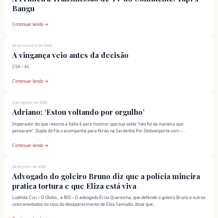
Bangu
Continuar lendo →
30 de outubro de 2020
A vingança veio antes da decisão
CSA – AL
Continuar lendo →
5 de agosto de 2020
Adriano: ‘Estou voltando por orgulho’
Imperador diz que retorno à Itália é para mostrar que sua saída “não foi da maneira que
pensaram”. Dupla do Fla o acompanha para férias na Sardenha Por Globoesporte.com –...
Continuar lendo →
30 de julho de 2020
Advogado do goleiro Bruno diz que a polícia mineira
pratica tortura e que Eliza está viva
Ludmila Curi – O Globo, , e RIO – O advogado Ércio Quaresma, que defende o goleiro Bruno e outros
cinco envolvidos no caso do desaparecimento de Eliza Samúdio, disse que...