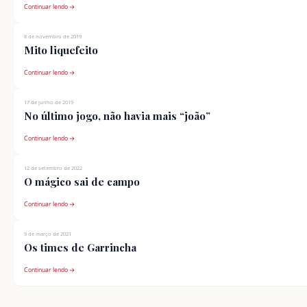
Continuar lendo →
8 de novembro de 2019
Mito liquefeito
Continuar lendo →
17 de junho de 2019
No último jogo, não havia mais “joão”
Continuar lendo →
12 de setembro de 2022
O mágico sai de campo
Continuar lendo →
9 de março de 2021
Os times de Garrincha
Continuar lendo →