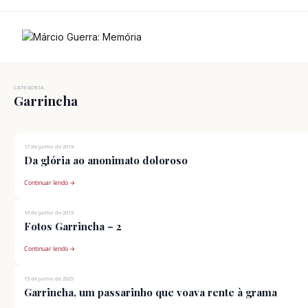
Ir
para
o
conteúdo
CATEGORIA
Garrincha
17 de junho de 2019
Da glória ao anonimato doloroso
Continuar lendo →
10 de junho de 2019
Fotos Garrincha – 2
Continuar lendo →
15 de junho de 2025
Garrincha, um passarinho que voava rente à grama