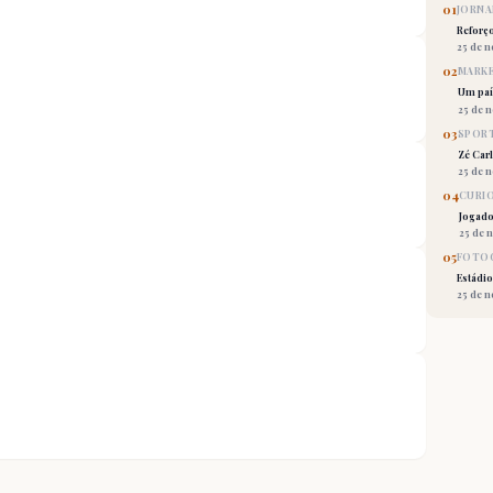
01
JORNA
Reforç
25 de 
02
MARKE
Um país
25 de 
03
SPORT
Zé Car
25 de 
04
CURI
Jogado
25 de 
05
FOTOG
Estádio
25 de 