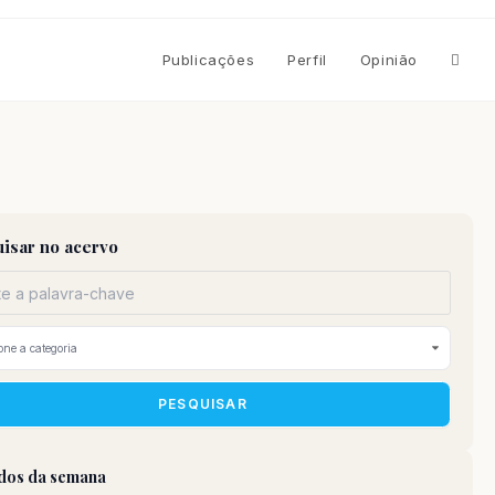
Altern
Publicações
Perfil
Opinião
pesqu
do
isar no acervo
site
PESQUISAR
idos da semana