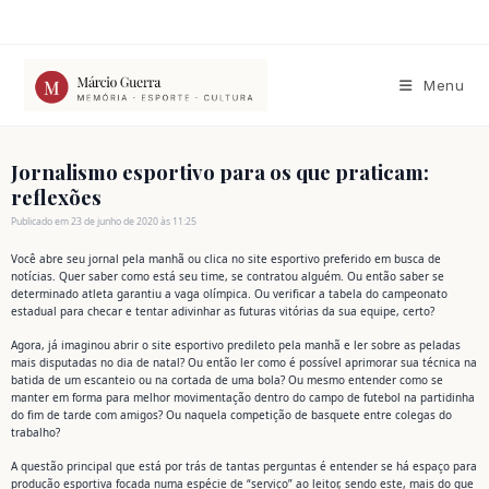
Ir
para
o
conteúdo
Menu
Jornalismo esportivo para os que praticam:
reflexões
Publicado em 23 de junho de 2020 às 11:25
Você abre seu jornal pela manhã ou clica no site esportivo preferido em busca de
notícias. Quer saber como está seu time, se contratou alguém. Ou então saber se
determinado atleta garantiu a vaga olímpica. Ou verificar a tabela do campeonato
estadual para checar e tentar adivinhar as futuras vitórias da sua equipe, certo?
Agora, já imaginou abrir o site esportivo predileto pela manhã e ler sobre as peladas
mais disputadas no dia de natal? Ou então ler como é possível aprimorar sua técnica na
batida de um escanteio ou na cortada de uma bola? Ou mesmo entender como se
manter em forma para melhor movimentação dentro do campo de futebol na partidinha
do fim de tarde com amigos? Ou naquela competição de basquete entre colegas do
trabalho?
A questão principal que está por trás de tantas perguntas é entender se há espaço para
produção esportiva focada numa espécie de “serviço” ao leitor, sendo este, mais do que