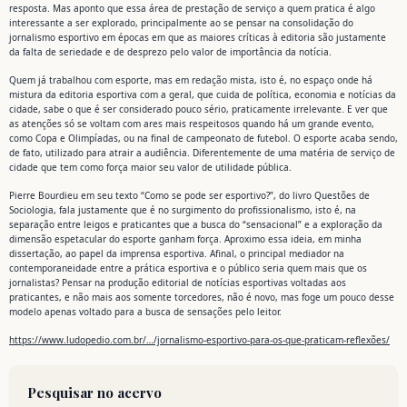
resposta. Mas aponto que essa área de prestação de serviço a quem pratica é algo
interessante a ser explorado, principalmente ao se pensar na consolidação do
jornalismo esportivo em épocas em que as maiores críticas à editoria são justamente
da falta de seriedade e de desprezo pelo valor de importância da notícia.
Quem já trabalhou com esporte, mas em redação mista, isto é, no espaço onde há
mistura da editoria esportiva com a geral, que cuida de política, economia e notícias da
cidade, sabe o que é ser considerado pouco sério, praticamente irrelevante. E ver que
as atenções só se voltam com ares mais respeitosos quando há um grande evento,
como Copa e Olimpíadas, ou na final de campeonato de futebol. O esporte acaba sendo,
de fato, utilizado para atrair a audiência. Diferentemente de uma matéria de serviço de
cidade que tem como força maior seu valor de utilidade pública.
Pierre Bourdieu em seu texto “Como se pode ser esportivo?”, do livro Questões de
Sociologia, fala justamente que é no surgimento do profissionalismo, isto é, na
separação entre leigos e praticantes que a busca do “sensacional” e a exploração da
dimensão espetacular do esporte ganham força. Aproximo essa ideia, em minha
dissertação, ao papel da imprensa esportiva. Afinal, o principal mediador na
contemporaneidade entre a prática esportiva e o público seria quem mais que os
jornalistas? Pensar na produção editorial de notícias esportivas voltadas aos
praticantes, e não mais aos somente torcedores, não é novo, mas foge um pouco desse
modelo apenas voltado para a busca de sensações pelo leitor.
https://www.ludopedio.com.br/…/jornalismo-esportivo-para-os-que-praticam-reflexões/
Pesquisar no acervo