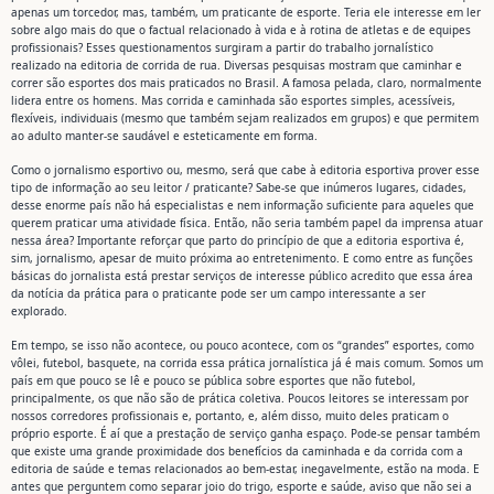
apenas um torcedor, mas, também, um praticante de esporte. Teria ele interesse em ler
sobre algo mais do que o factual relacionado à vida e à rotina de atletas e de equipes
profissionais? Esses questionamentos surgiram a partir do trabalho jornalístico
realizado na editoria de corrida de rua. Diversas pesquisas mostram que caminhar e
correr são esportes dos mais praticados no Brasil. A famosa pelada, claro, normalmente
lidera entre os homens. Mas corrida e caminhada são esportes simples, acessíveis,
flexíveis, individuais (mesmo que também sejam realizados em grupos) e que permitem
ao adulto manter-se saudável e esteticamente em forma.
Como o jornalismo esportivo ou, mesmo, será que cabe à editoria esportiva prover esse
tipo de informação ao seu leitor / praticante? Sabe-se que inúmeros lugares, cidades,
desse enorme país não há especialistas e nem informação suficiente para aqueles que
querem praticar uma atividade física. Então, não seria também papel da imprensa atuar
nessa área? Importante reforçar que parto do princípio de que a editoria esportiva é,
sim, jornalismo, apesar de muito próxima ao entretenimento. E como entre as funções
básicas do jornalista está prestar serviços de interesse público acredito que essa área
da notícia da prática para o praticante pode ser um campo interessante a ser
explorado.
Em tempo, se isso não acontece, ou pouco acontece, com os “grandes” esportes, como
vôlei, futebol, basquete, na corrida essa prática jornalística já é mais comum. Somos um
país em que pouco se lê e pouco se pública sobre esportes que não futebol,
principalmente, os que não são de prática coletiva. Poucos leitores se interessam por
nossos corredores profissionais e, portanto, e, além disso, muito deles praticam o
próprio esporte. É aí que a prestação de serviço ganha espaço. Pode-se pensar também
que existe uma grande proximidade dos benefícios da caminhada e da corrida com a
editoria de saúde e temas relacionados ao bem-estar, inegavelmente, estão na moda. E
antes que perguntem como separar joio do trigo, esporte e saúde, aviso que não sei a