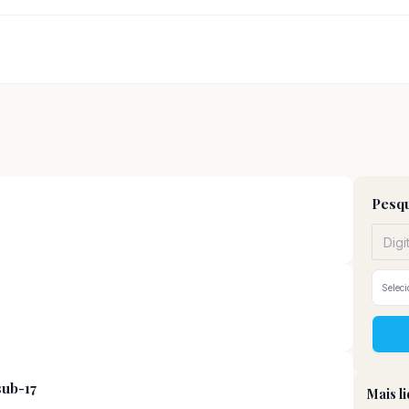
Pesqu
sub-17
Mais l