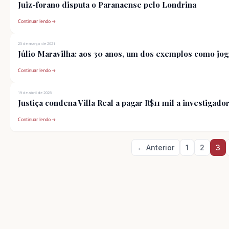
Juiz-forano disputa o Paranaense pelo Londrina
Continuar lendo →
25 de março de 2021
Júlio Maravilha: aos 30 anos, um dos exemplos como jo
Continuar lendo →
19 de abril de 2025
Justiça condena Villa Real a pagar R$11 mil a investigado
Continuar lendo →
Paginação
← Anterior
1
2
3
de
posts