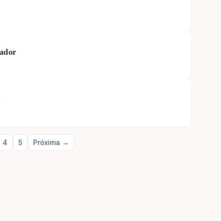
gador
r
4
5
Próxima →