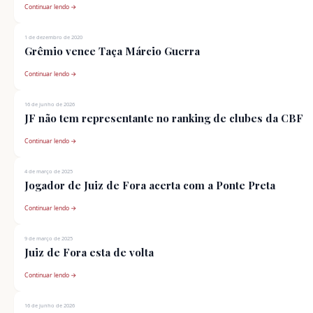
Continuar lendo →
1 de dezembro de 2020
Grêmio vence Taça Márcio Guerra
Continuar lendo →
16 de junho de 2026
JF não tem representante no ranking de clubes da CBF
Continuar lendo →
4 de março de 2025
Jogador de Juiz de Fora acerta com a Ponte Preta
Continuar lendo →
9 de março de 2025
Juiz de Fora esta de volta
Continuar lendo →
16 de junho de 2026