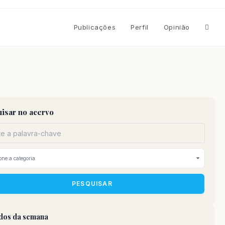
Altern
Publicações
Perfil
Opinião
pesqu
do
isar no acervo
site
PESQUISAR
idos da semana