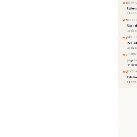
01
JORNA
Reforç
25 de 
02
MARKE
Um país
25 de 
03
SPORT
Zé Car
25 de 
04
CURI
Jogado
25 de 
05
FOTOG
Estádio
25 de 