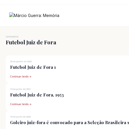
Ir
para
o
conteúdo
CATEGORIA
Futebol Juiz de Fora
30 de janeiro de 2020
Futebol Juiz de Fora 1
Continuar lendo →
19 de junho de 2021
Futebol Juiz de Fora, 1953
Continuar lendo →
16 de junho de 2026
Goleiro juiz-fora é convocado para a Seleção Brasileira 